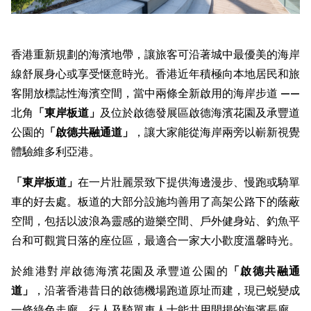
香港重新規劃的海濱地帶，讓旅客可沿著城中最優美的海岸
線舒展身心或享受惬意時光。香港近年積極向本地居民和旅
客開放標誌性海濱空間，當中兩條全新啟用的海岸步道 ——
北角
「東岸板道」
及位於啟德發展區啟德海濱花園及承豐道
公園的
「
啟德共融通道
」
，讓大家能從海岸兩旁以嶄新視覺
體驗維多利亞港。
「東岸板道」
在一片壯麗景致下提供海邊漫步、慢跑或騎單
車的好去處。板道的大部分設施均善用了高架公路下的蔭蔽
空間，包括以波浪為靈感的遊樂空間、戶外健身站、釣魚平
台和可觀賞日落的座位區，最適合一家大小歡度溫馨時光。
於維港對岸啟德海濱花園及承豐道公園的
「
啟德共融通
道
」
，沿著香港昔日的啟德機場跑道原址而建，現已蜕變成
一條綠色走廊，行人及騎單車人士能共用開揚的海濱長廊，