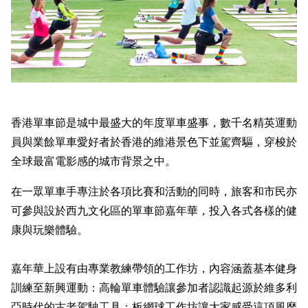
香港單車節是城中最盛大的年度單車盛事，數千名精英運動
員與業餘單車愛好者於香港的維港景色下並駕齊驅，穿梭於
全球最富電影感的城市背景之中。
在一眾單車手專注於各項比賽和活動的同時，旅客和市民亦
可參與設於西九文化區的單車節嘉年華，投入各式各樣的健
康與玩樂體驗。
嘉年華上設有由專業教練帶領的工作坊，內容涵蓋基本健身
訓練至新興運動：高輪單車體驗讓參加者認識起源於維多利
亞時代的古老駕駛工具；板網球工作坊讓大家感受這項風靡