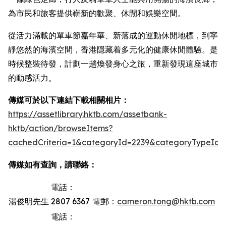
為市民和旅客提供嶄新的歡聚、休閒和娛樂空間。
從活力滿載的單車節嘉年華、新落成的運動休閒地標，到寧
靜悠然的海濱空間，香港隱藏着多元化的健康休閒體驗。是
時候整裝待發，計劃一趟煥發身心之旅，重新發現這座城市
的動感活力。
傳媒可於以下連結下載相關相片：
https://assetlibrary.hktb.com/assetbank-
hktb/action/browseItems?
cachedCriteria=1&categoryId=2239&categoryTypeId=
傳媒如有查詢，請聯絡：
電話：
湯俊明先生
2807 6367
電郵：
cameron.tong@hktb.com
電話：