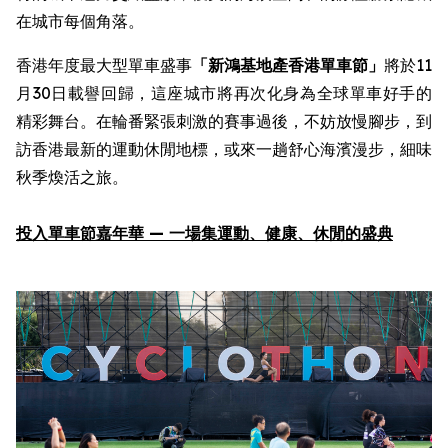
在城市每個角落。
香港年度最大型單車盛事
「新鴻基地產
香港單車節
」
將於11
月30日載譽回歸，這座城市將再次化身為全球單車好手的
精彩舞台。在輪番緊張刺激的賽事過後，不妨放慢腳步，到
訪香港最新的運動休閒地標，或來一趟舒心海濱漫步，細味
秋季煥活之旅。
投入
單車節嘉年華
—
一場集
運動
、健康、休閒
的
盛
典