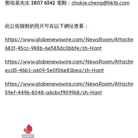
鄭祖基先生
2807 6342
電郵：
chokie.cheng@hktb.com
此公告隨附的照片可在以下網址查看：
https://www.globenewswire.com/NewsRoom/Attachm
681f-45cc-988b-6e583dc0bbfe/zh-Hant
https://www.globenewswire.com/NewsRoom/Attachm
ecd5-46b1-a609-5e0f06e81bea/zh-Hant
https://www.globenewswire.com/NewsRoom/Attachm
59ef-4496-8048-a6cbcf909968/zh-Hant