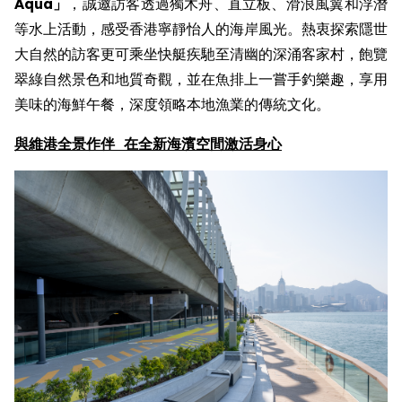
Aqua
」
，誠邀訪客透過獨木舟、直立板、滑浪風翼和浮潛
等水上活動，感受香港寧靜怡人的海岸風光。熱衷探索隱世
大自然的訪客更可乘坐快艇疾馳至清幽的深涌客家村，飽覽
翠綠自然景色和地質奇觀，並在魚排上一嘗手釣樂趣，享用
美味的海鮮午餐，深度領略本地漁業的傳統文化。
與
維港全景作伴
在
全新
海濱空間激活身心