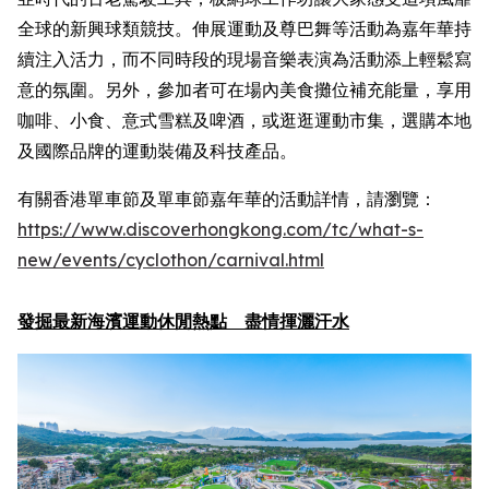
全球的新興球類競技。伸展運動及尊巴舞等活動為嘉年華持
續注入活力，而不同時段的現場音樂表演為活動添上輕鬆寫
意的氛圍。另外，參加者可在場內美食攤位補充能量，享用
咖啡、小食、意式雪糕及啤酒，或逛逛運動市集，選購本地
及國際品牌的運動裝備及科技產品。
有關香港單車節及單車節嘉年華的活動詳情，請瀏覽：
https://www.discoverhongkong.com/
tc
/what-s-
new/events/cyclothon/carnival.html
發掘最新海濱運動休閒熱點 盡情揮灑汗水