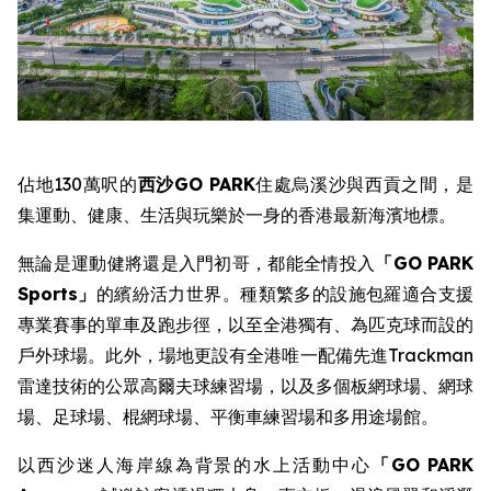
佔地130萬呎的
西沙
GO PARK
住處烏溪沙與西貢之間，是
集運動、健康、生活與玩樂於一身的香港最新海濱地標。
無論是運動健將還是入門初哥，都能全情投入
「
GO PARK
Sports
」
的繽紛活力世界。種類繁多的設施包羅適合支援
專業賽事的單車及跑步徑，以至全港獨有、為匹克球而設的
戶外球場。此外，場地更設有全港唯一配備先進Trackman
雷達技術的公眾高爾夫球練習場，以及多個板網球場、網球
場、足球場、棍網球場、平衡車練習場和多用途場館。
以西沙迷人海岸線為背景的水上活動中心
「
GO PARK