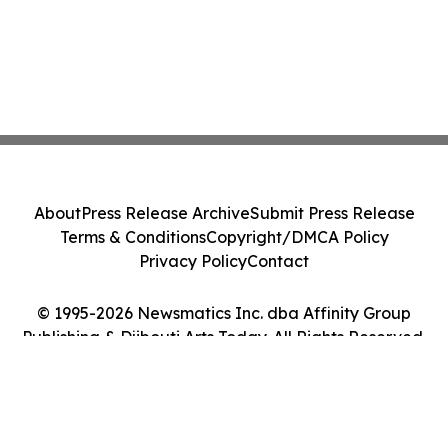
About
Press Release Archive
Submit Press Release
Terms & Conditions
Copyright/DMCA Policy
Privacy Policy
Contact
© 1995-2026 Newsmatics Inc. dba Affinity Group
Publishing & Djibouti Arts Today. All Rights Reserved.
Cookie Settings / Your Privacy Choices