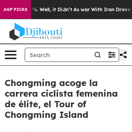
und 40%. Well, it Didn’t
As war With Iran Drove oil 
AGP PICKS
Chongming acoge la
carrera ciclista femenina
de élite, el Tour of
Chongming Island