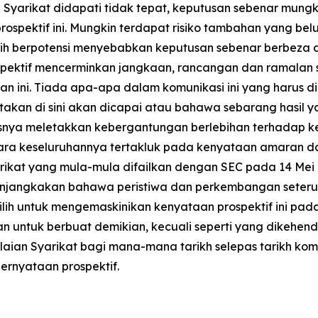
n Syarikat didapati tidak tepat, keputusan sebenar mung
pektif ini. Mungkin terdapat risiko tambahan yang belum
ih berpotensi menyebabkan keputusan sebenar berbeza 
rospektif mencerminkan jangkaan, rancangan dan ramalan
n ini. Tiada apa-apa dalam komunikasi ini yang harus 
akan di sini akan dicapai atau bahawa sebarang hasil 
rusnya meletakkan kebergantungan berlebihan terhadap ke
ara keseluruhannya tertakluk pada kenyataan amaran dala
arikat yang mula-mula difailkan dengan SEC pada 14 Mei
 menjangkakan bahawa peristiwa dan perkembangan seter
lih untuk mengemaskinikan kenyataan prospektif ini pad
 untuk berbuat demikian, kecuali seperti yang dikehen
ilaian Syarikat bagi mana-mana tarikh selepas tarikh kom
ernyataan prospektif.