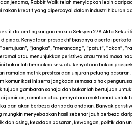
aan jenama, Rabbit Walk telah menyiapkan lebih daripad
rakan kreatif yang dipercayai dalam industri hiburan d
pektif dalam lingkungan makna Seksyen 27A Akta Sekurit
dipinda. Kenyataan prospektif biasanya disertai perkataa
 “bertujuan”, “jangka”, “merancang”, “patut”, “akan”, 
meramal atau menunjukkan peristiwa atau trend masa h
ini bukanlah bermakna sesuatu kenyataan bukan prospekti
 ramalan metrik prestasi dan unjuran peluang pasaran.
 komunikasi ini serta jangkaan semasa pihak pengurusa
tuk tujuan gambaran sahaja dan bukanlah bertujuan untuk
ai jaminan, ramalan atau pernyataan muktamad untuk f
ngka dan akan berbeza daripada andaian. Banyak peristi
ng mungkin menyebabkan hasil sebenar jauh berbeza dari
k dan asing, keadaan pasaran, kewangan, politik dan 