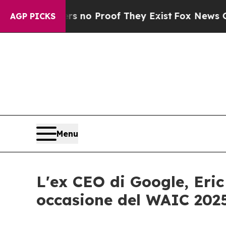
but Offers no Proof They Exist
Fox News Goes Qui
AGP PICKS
Menu
L'ex CEO di Google, Eric
occasione del WAIC 202