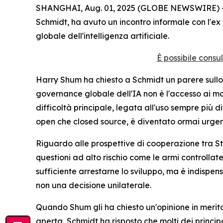
SHANGHAI, Aug. 01, 2025 (GLOBE NEWSWIRE) -- In
Schmidt, ha avuto un incontro informale con l'ex 
globale dell'intelligenza artificiale.
È possibile consu
Harry Shum ha chiesto a Schmidt un parere sullo s
governance globale dell'IA non è l'accesso ai mode
difficoltà principale, legata all'uso sempre più d
open che closed source, è diventato ormai urgen
Riguardo alle prospettive di cooperazione tra Sta
questioni ad alto rischio come le armi controllat
sufficiente arrestarne lo sviluppo, ma è indispen
non una decisione unilaterale.
Quando Shum gli ha chiesto un'opinione in merito 
aperta, Schmidt ha risposto che molti dei princip