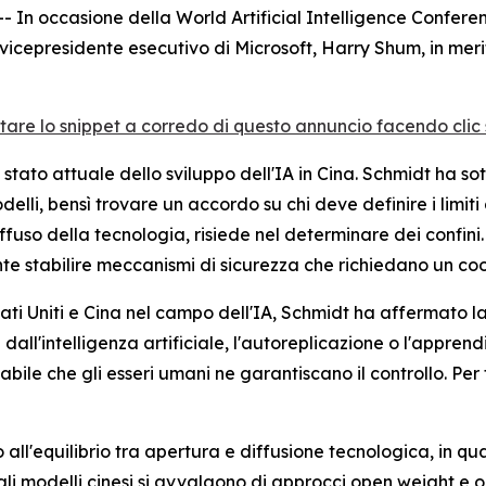
 occasione della World Artificial Intelligence Conferenc
vicepresidente esecutivo di Microsoft, Harry Shum, in meri
ltare lo snippet a corredo di questo annuncio facendo clic su
tato attuale dello sviluppo dell'IA in Cina. Schmidt ha sot
lli, bensì trovare un accordo su chi deve definire i limiti 
iffuso della tecnologia, risiede nel determinare dei confini.
te stabilire meccanismi di sicurezza che richiedano un co
ti Uniti e Cina nel campo dell'IA, Schmidt ha affermato la 
e dall'intelligenza artificiale, l'autoreplicazione o l'app
sabile che gli esseri umani ne garantiscano il controllo. P
all'equilibrio tra apertura e diffusione tecnologica, in qu
ali modelli cinesi si avvalgono di approcci open weight e o