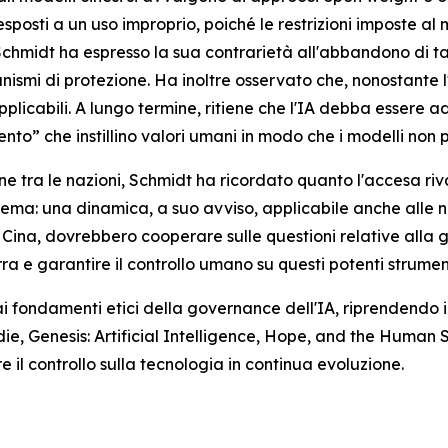
esposti a un uso improprio, poiché le restrizioni imposte a
Schmidt ha espresso la sua contrarietà all'abbandono di ta
ismi di protezione. Ha inoltre osservato che, nonostante 
 applicabili. A lungo termine, ritiene che l'IA debba esser
to” che instillino valori umani in modo che i modelli non p
e tra le nazioni, Schmidt ha ricordato quanto l'accesa riva
tema: una dinamica, a suo avviso, applicabile anche alle n
la Cina, dovrebbero cooperare sulle questioni relative alla
ra e garantire il controllo umano su questi potenti strumen
fondamenti etici della governance dell'IA, riprendendo i c
die,
Genesis: Artificial Intelligence, Hope, and the Human S
re il controllo sulla tecnologia in continua evoluzione.