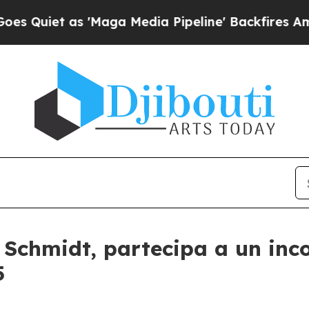
et as 'Maga Media Pipeline' Backfires Amid Rum
 Schmidt, partecipa a un inc
5