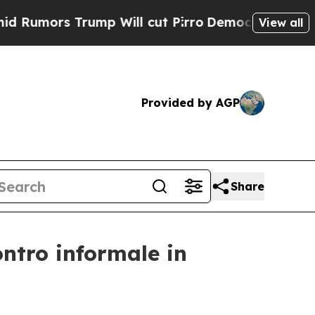
ors Trump Will cut Pirro
Democratic Socialists 
View all
Provided by AGP
Share
ontro informale in