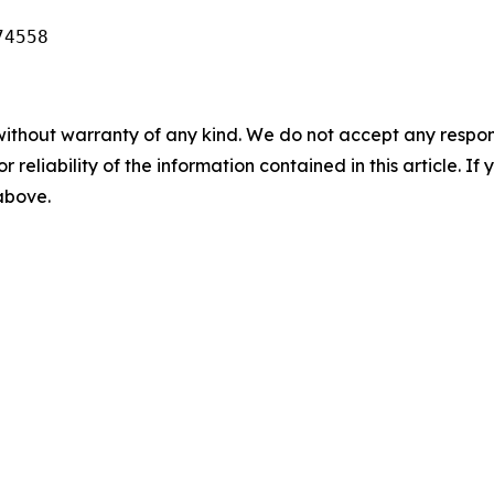
74558
without warranty of any kind. We do not accept any responsib
r reliability of the information contained in this article. I
 above.